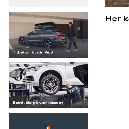
Her k