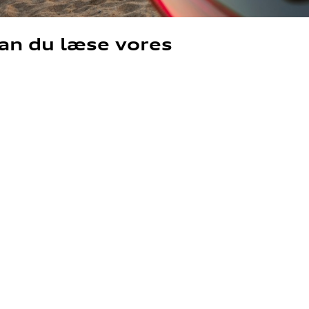
an du læse vores