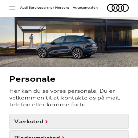
Audi
Toggle
Audi Servicepartner Horsens - Autocentralen
navigation
Personale
Her kan du se vores personale. Du er
velkommen til at kontakte os på mail,
telefon eller komme forbi.
Værksted
Pladeværksted