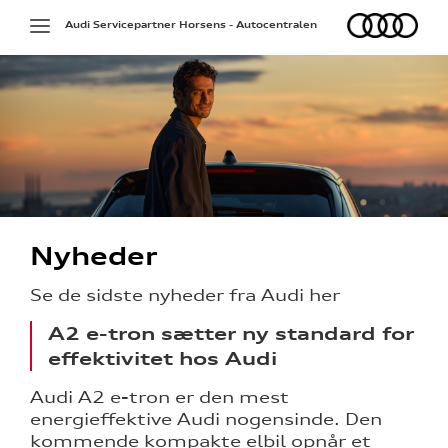
Audi
Toggle
Audi Servicepartner Horsens - Autocentralen
navigation
Nyheder
ine
Se de sidste nyheder fra Audi her
 Audi
A2 e-tron sætter ny standard for
et
effektivitet hos Audi
Audi A2 e-tron er den mest
energieffektive Audi nogensinde. Den
kommende kompakte elbil opnår et