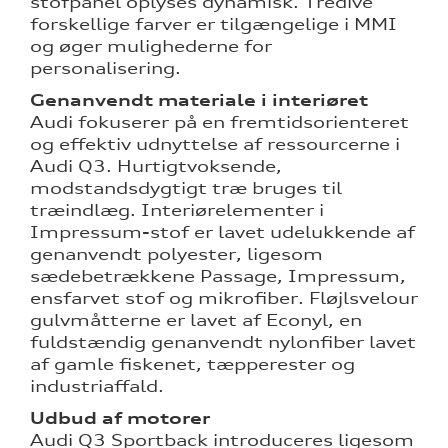
stofpanel oplyses dynamisk. Tredive
forskellige farver er tilgængelige i MMI
og øger mulighederne for
personalisering.
Genanvendt materiale i interiøret
Audi fokuserer på en fremtidsorienteret
og effektiv udnyttelse af ressourcerne i
Audi Q3. Hurtigtvoksende,
modstandsdygtigt træ bruges til
træindlæg. Interiørelementer i
Impressum-stof er lavet udelukkende af
genanvendt polyester, ligesom
sædebetrækkene Passage, Impressum,
ensfarvet stof og mikrofiber. Fløjlsvelour
gulvmåtterne er lavet af Econyl, en
fuldstændig genanvendt nylonfiber lavet
af gamle fiskenet, tæpperester og
industriaffald.
Udbud af motorer
Audi Q3 Sportback introduceres ligesom