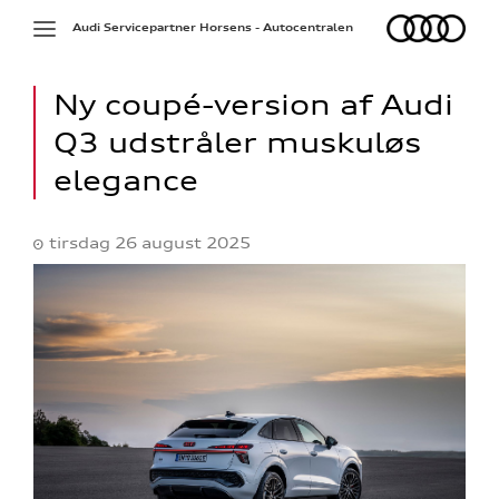
Audi
Toggle
Audi Servicepartner Horsens - Autocentralen
navigation
Ny coupé-version af Audi
Q3 udstråler muskuløs
elegance
tirsdag 26 august 2025
ine
 Audi
et