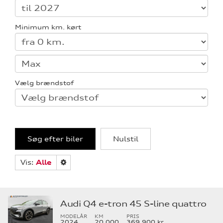
Minimum km. kørt
Vælg brændstof
Søg efter biler
Nulstil
Vis:
Alle
Audi Q4 e-tron 45 S-line quattro
MODELÅR
KM
PRIS
2024
20.000
369.900 kr.