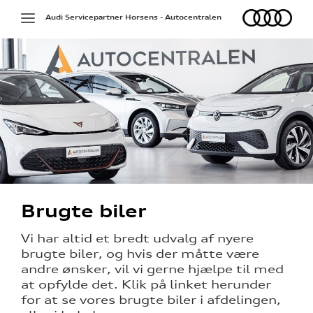
Audi
Toggle
Audi Servicepartner Horsens - Autocentralen
navigation
g
rdering
Brugte biler
Vi har altid et bredt udvalg af nyere
brugte biler, og hvis der måtte være
andre ønsker, vil vi gerne hjælpe til med
at opfylde det. Klik på linket herunder
for at se vores brugte biler i afdelingen,